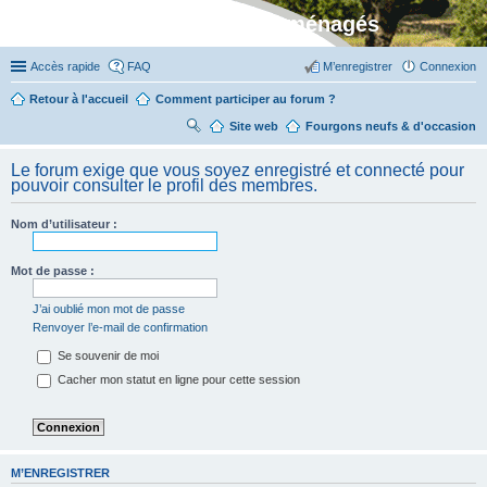
Stylevan - Vans aménagés
Accès rapide
FAQ
M’enregistrer
Connexion
Retour à l'accueil
Comment participer au forum ?
Site web
R
Fourgons neufs & d'occasion
ec
Le forum exige que vous soyez enregistré et connecté pour
her
pouvoir consulter le profil des membres.
ch
Nom d’utilisateur :
er
Mot de passe :
J’ai oublié mon mot de passe
Renvoyer l’e-mail de confirmation
Se souvenir de moi
Cacher mon statut en ligne pour cette session
M’ENREGISTRER