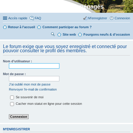
Stylevan - Vans aménagés
Accès rapide
FAQ
M’enregistrer
Connexion
Retour à l'accueil
Comment participer au forum ?
Site web
R
Fourgons neufs & d'occasion
ec
Le forum exige que vous soyez enregistré et connecté pour
her
pouvoir consulter le profil des membres.
ch
Nom d’utilisateur :
er
Mot de passe :
J’ai oublié mon mot de passe
Renvoyer l’e-mail de confirmation
Se souvenir de moi
Cacher mon statut en ligne pour cette session
M’ENREGISTRER