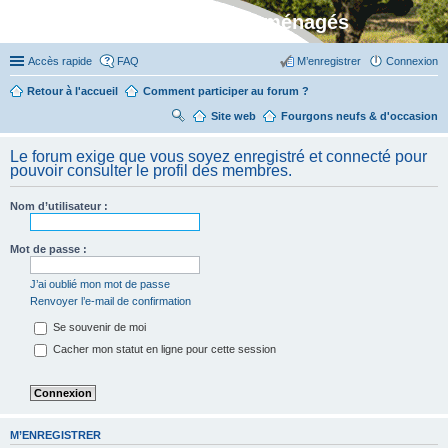
Stylevan - Vans aménagés
Accès rapide
FAQ
M’enregistrer
Connexion
Retour à l'accueil
Comment participer au forum ?
Site web
R
Fourgons neufs & d'occasion
ec
Le forum exige que vous soyez enregistré et connecté pour
her
pouvoir consulter le profil des membres.
ch
Nom d’utilisateur :
er
Mot de passe :
J’ai oublié mon mot de passe
Renvoyer l’e-mail de confirmation
Se souvenir de moi
Cacher mon statut en ligne pour cette session
M’ENREGISTRER