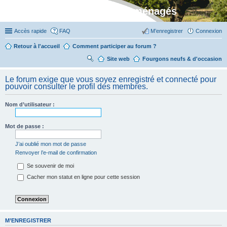
Stylevan - Vans aménagés
Accès rapide
FAQ
M’enregistrer
Connexion
Retour à l'accueil
Comment participer au forum ?
Site web
R
Fourgons neufs & d'occasion
ec
Le forum exige que vous soyez enregistré et connecté pour
her
pouvoir consulter le profil des membres.
ch
Nom d’utilisateur :
er
Mot de passe :
J’ai oublié mon mot de passe
Renvoyer l’e-mail de confirmation
Se souvenir de moi
Cacher mon statut en ligne pour cette session
M’ENREGISTRER