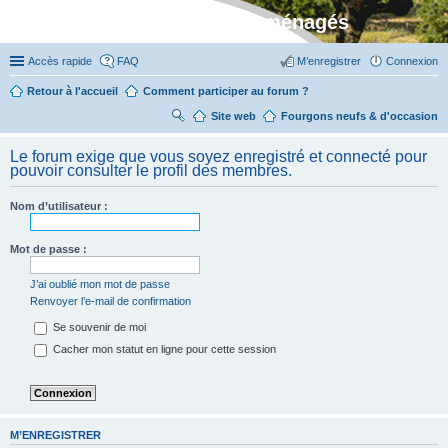
Stylevan - Vans aménagés
Accès rapide
FAQ
M’enregistrer
Connexion
Retour à l'accueil
Comment participer au forum ?
Site web
R
Fourgons neufs & d'occasion
ec
Le forum exige que vous soyez enregistré et connecté pour
her
pouvoir consulter le profil des membres.
ch
Nom d’utilisateur :
er
Mot de passe :
J’ai oublié mon mot de passe
Renvoyer l’e-mail de confirmation
Se souvenir de moi
Cacher mon statut en ligne pour cette session
M’ENREGISTRER