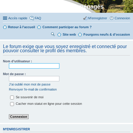
Stylevan - Vans aménagés
Accès rapide
FAQ
M’enregistrer
Connexion
Retour à l'accueil
Comment participer au forum ?
Site web
R
Fourgons neufs & d'occasion
ec
Le forum exige que vous soyez enregistré et connecté pour
her
pouvoir consulter le profil des membres.
ch
Nom d’utilisateur :
er
Mot de passe :
J’ai oublié mon mot de passe
Renvoyer l’e-mail de confirmation
Se souvenir de moi
Cacher mon statut en ligne pour cette session
M’ENREGISTRER