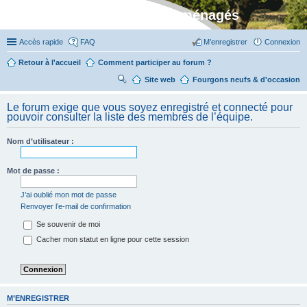
Stylevan - Vans aménagés
Accès rapide
FAQ
M’enregistrer
Connexion
Retour à l'accueil
Comment participer au forum ?
Site web
R
Fourgons neufs & d'occasion
ec
Le forum exige que vous soyez enregistré et connecté pour
her
pouvoir consulter la liste des membres de l’équipe.
ch
Nom d’utilisateur :
er
Mot de passe :
J’ai oublié mon mot de passe
Renvoyer l’e-mail de confirmation
Se souvenir de moi
Cacher mon statut en ligne pour cette session
M’ENREGISTRER