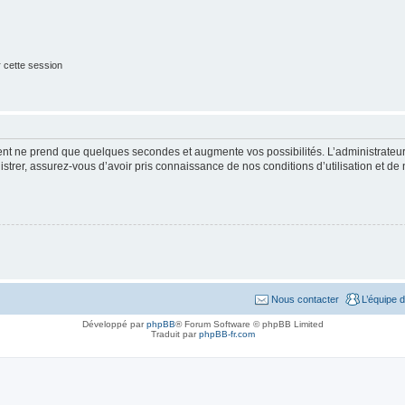
 cette session
ment ne prend que quelques secondes et augmente vos possibilités. L’administrate
strer, assurez-vous d’avoir pris connaissance de nos conditions d’utilisation et de n
Nous contacter
L’équipe 
Développé par
phpBB
® Forum Software © phpBB Limited
Traduit par
phpBB-fr.com