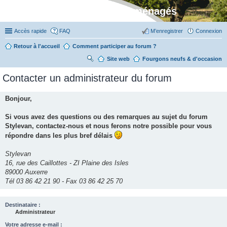
Stylevan - Vans aménagés
Accès rapide
FAQ
M’enregistrer
Connexion
Retour à l'accueil
Comment participer au forum ?
Site web
R
Fourgons neufs & d'occasion
ec
Contacter un administrateur du forum
her
ch
Bonjour,
er
Si vous avez des questions ou des remarques au sujet du forum
Stylevan, contactez-nous et nous ferons notre possible pour vous
répondre dans les plus bref délais
Stylevan
16, rue des Caillottes - ZI Plaine des Isles
89000 Auxerre
Tél 03 86 42 21 90 - Fax 03 86 42 25 70
Destinataire :
Administrateur
Votre adresse e-mail :