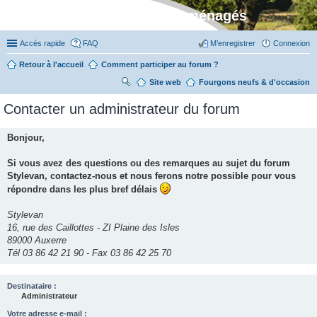
Stylevan - Vans aménagés
Accès rapide
FAQ
M’enregistrer
Connexion
Retour à l'accueil
Comment participer au forum ?
Site web
R
Fourgons neufs & d'occasion
ec
Contacter un administrateur du forum
her
ch
Bonjour,
er
Si vous avez des questions ou des remarques au sujet du forum
Stylevan, contactez-nous et nous ferons notre possible pour vous
répondre dans les plus bref délais
Stylevan
16, rue des Caillottes - ZI Plaine des Isles
89000 Auxerre
Tél 03 86 42 21 90 - Fax 03 86 42 25 70
Destinataire :
Administrateur
Votre adresse e-mail :