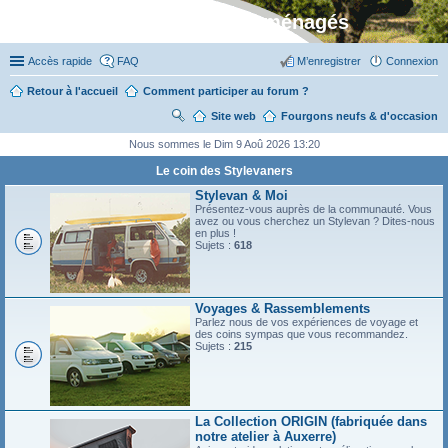
Stylevan - Vans aménagés
Accès rapide
FAQ
M’enregistrer
Connexion
Retour à l'accueil
Comment participer au forum ?
Site web
R
Fourgons neufs & d'occasion
ec
Nous sommes le Dim 9 Aoû 2026 13:20
her
Le coin des Stylevaners
ch
Stylevan & Moi
Présentez-vous auprès de la communauté. Vous
er
avez ou vous cherchez un Stylevan ? Dites-nous
en plus !
Sujets :
618
Voyages & Rassemblements
Parlez nous de vos expériences de voyage et
des coins sympas que vous recommandez.
Sujets :
215
La Collection ORIGIN (fabriquée dans
notre atelier à Auxerre)