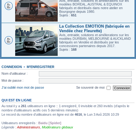
Avis, entraide, solutions et améliorations sur les
modèles BOREAL, AUSTRAL & EQUINOX
fabriqués et distribués dans notre atelier en
Bourgogne depuis 1980.
Sujets :
651
La Collection EMOTION (fabriquée en
Vendée chez Fleurette)
Avis, entraide, solutions et améliorations sur les
modèles DURBAN, MELBOURNE & AUCKLAND
fabriqués en Vendée et distribués par les
concessions partenaires depuis 2017.
Sujets :
168
CONNEXION
•
M’ENREGISTRER
Nom d’utilisateur :
Mot de passe :
J’ai oublié mon mot de passe
Se souvenir de moi
QUI EST EN LIGNE
Au total il y a
261
utilisateurs en ligne :: 1 enregistré, 0 invisible et 260 invités (d’après le
nombre d’utilisateurs actifs ces 5 dernières minutes)
Le record du nombre d’utilisateurs en ligne est de
4616
, le Lun 3 Aoû 2026 10:29
Utilisateurs enregistrés :
Baidu [Spider]
Légende :
Administrateurs
,
Modérateurs globaux