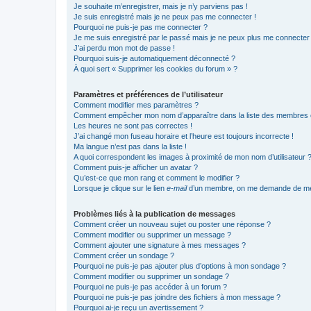
Je souhaite m’enregistrer, mais je n’y parviens pas !
Je suis enregistré mais je ne peux pas me connecter !
Pourquoi ne puis-je pas me connecter ?
Je me suis enregistré par le passé mais je ne peux plus me connecter
J’ai perdu mon mot de passe !
Pourquoi suis-je automatiquement déconnecté ?
À quoi sert « Supprimer les cookies du forum » ?
Paramètres et préférences de l’utilisateur
Comment modifier mes paramètres ?
Comment empêcher mon nom d’apparaître dans la liste des membres
Les heures ne sont pas correctes !
J’ai changé mon fuseau horaire et l’heure est toujours incorrecte !
Ma langue n’est pas dans la liste !
A quoi correspondent les images à proximité de mon nom d’utilisateur 
Comment puis-je afficher un avatar ?
Qu’est-ce que mon rang et comment le modifier ?
Lorsque je clique sur le lien
e-mail
d’un membre, on me demande de me
Problèmes liés à la publication de messages
Comment créer un nouveau sujet ou poster une réponse ?
Comment modifier ou supprimer un message ?
Comment ajouter une signature à mes messages ?
Comment créer un sondage ?
Pourquoi ne puis-je pas ajouter plus d’options à mon sondage ?
Comment modifier ou supprimer un sondage ?
Pourquoi ne puis-je pas accéder à un forum ?
Pourquoi ne puis-je pas joindre des fichiers à mon message ?
Pourquoi ai-je reçu un avertissement ?