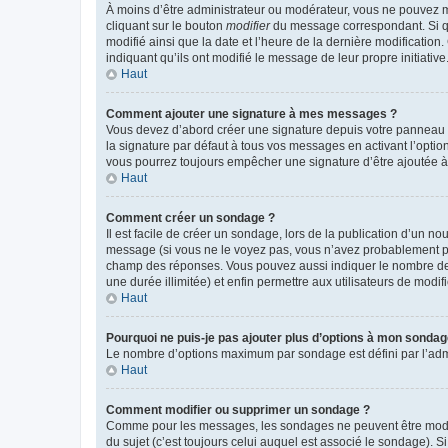
À moins d’être administrateur ou modérateur, vous ne pouvez 
cliquant sur le bouton
modifier
du message correspondant. Si que
modifié ainsi que la date et l’heure de la dernière modificatio
indiquant qu’ils ont modifié le message de leur propre initiat
Haut
Comment ajouter une signature à mes messages ?
Vous devez d’abord créer une signature depuis votre panneau d
la signature par défaut à tous vos messages en activant l’option
vous pourrez toujours empêcher une signature d’être ajoutée
Haut
Comment créer un sondage ?
Il est facile de créer un sondage, lors de la publication d’un n
message (si vous ne le voyez pas, vous n’avez probablement pas
champ des réponses. Vous pouvez aussi indiquer le nombre de rép
une durée illimitée) et enfin permettre aux utilisateurs de modifi
Haut
Pourquoi ne puis-je pas ajouter plus d’options à mon sondag
Le nombre d’options maximum par sondage est défini par l’admin
Haut
Comment modifier ou supprimer un sondage ?
Comme pour les messages, les sondages ne peuvent être modifié
du sujet (c’est toujours celui auquel est associé le sondage). 