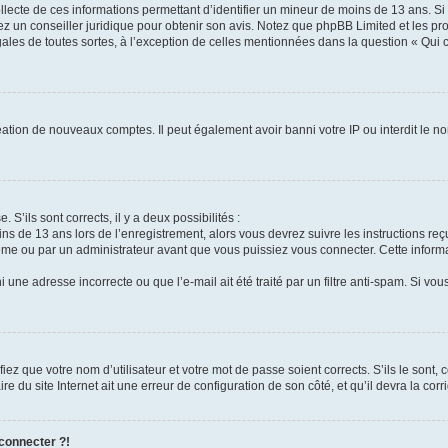
ollecte de ces informations permettant d’identifier un mineur de moins de 13 ans. S
tez un conseiller juridique pour obtenir son avis. Notez que phpBB Limited et les pr
gales de toutes sortes, à l’exception de celles mentionnées dans la question « Qui
réation de nouveaux comptes. Il peut également avoir banni votre IP ou interdit le no
 S’ils sont corrects, il y a deux possibilités :
ins de 13 ans lors de l’enregistrement, alors vous devrez suivre les instructions r
me ou par un administrateur avant que vous puissiez vous connecter. Cette informat
 une adresse incorrecte ou que l’e-mail ait été traité par un filtre anti-spam. Si vou
iez que votre nom d’utilisateur et votre mot de passe soient corrects. S’ils le sont,
e du site Internet ait une erreur de configuration de son côté, et qu’il devra la corri
 connecter ?!