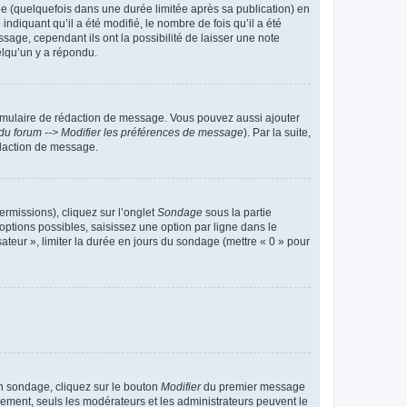
 (quelquefois dans une durée limitée après sa publication) en
iquant qu’il a été modifié, le nombre de fois qu’il a été
sage, cependant ils ont la possibilité de laisser une note
elqu’un y a répondu.
rmulaire de rédaction de message. Vous pouvez aussi ajouter
du forum --> Modifier les préférences de message
). Par la suite,
daction de message.
ermissions), cliquez sur l’onglet
Sondage
sous la partie
ptions possibles, saisissez une option par ligne dans le
ateur », limiter la durée en jours du sondage (mettre « 0 » pour
n sondage, cliquez sur le bouton
Modifier
du premier message
trement, seuls les modérateurs et les administrateurs peuvent le