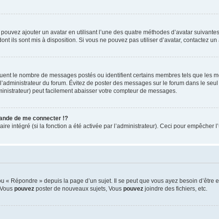
s pouvez ajouter un avatar en utilisant l’une des quatre méthodes d’avatar suivantes 
ont ils sont mis à disposition. Si vous ne pouvez pas utiliser d’avatar, contactez un
iquent le nombre de messages postés ou identifient certains membres tels que les 
ar l’administrateur du forum. Évitez de poster des messages sur le forum dans le seu
ministrateur) peut facilement abaisser votre compteur de messages.
nde de me connecter !?
 intégré (si la fonction a été activée par l’administrateur). Ceci pour empêcher l’uti
 « Répondre » depuis la page d’un sujet. Il se peut que vous ayez besoin d’être e
: Vous
pouvez
poster de nouveaux sujets, Vous
pouvez
joindre des fichiers, etc.