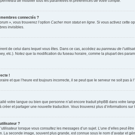
 permettra de modifier tous les paramètres et préférences de votre compte.
s membres connectés ?
forum », vous trouverez l’option
Cacher mon statut en ligne
. Si vous activez cette o
es invisibles.
ifférent de celui dans lequel vous êtes. Dans ce cas, accédez au
panneau de l’utilisa
ney, etc.). Notez que la modification du fuseau horaire, comme la plupart des para
ecte !
aire et que l’heure est toujours incorrecte, il se peut que le serveur ne soit pas à
installé votre langue ou bien que personne n’ait encore traduit phpBB dans votre l
s à créer et partager une nouvelle traduction. Vous trouverez plus d’informations sur l
tilisateur ?
utilisateur lorsque vous consultez les messages d’un sujet. L’une d’elles peut êtr
rum. La seconde image, souvent plus grande, est connue sous le nom d’avatar et 