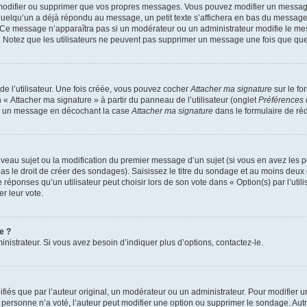
modifier ou supprimer que vos propres messages. Vous pouvez modifier un message
lqu’un a déjà répondu au message, un petit texte s’affichera en bas du message ind
n. Ce message n’apparaîtra pas si un modérateur ou un administrateur modifie le mes
ive. Notez que les utilisateurs ne peuvent pas supprimer un message une fois que qu
e l’utilisateur. Une fois créée, vous pouvez cocher
Attacher ma signature
sur le fo
 « Attacher ma signature » à partir du panneau de l’utilisateur (onglet
Préférences 
 à un message en décochant la case
Attacher ma signature
dans le formulaire de ré
ouveau sujet ou la modification du premier message d’un sujet (si vous en avez les p
 le droit de créer des sondages). Saisissez le titre du sondage et au moins deux o
onses qu’un utilisateur peut choisir lors de son vote dans « Option(s) par l’utilis
er leur vote.
e ?
istrateur. Si vous avez besoin d’indiquer plus d’options, contactez-le.
s que par l’auteur original, un modérateur ou un administrateur. Pour modifier u
Si personne n’a voté, l’auteur peut modifier une option ou supprimer le sondage. Au