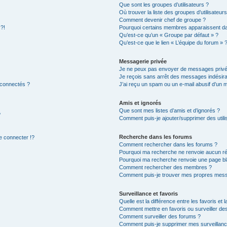
Que sont les groupes d’utilisateurs ?
Où trouver la liste des groupes d’utilisateur
Comment devenir chef de groupe ?
 ?!
Pourquoi certains membres apparaissent dan
Qu’est-ce qu’un « Groupe par défaut » ?
Qu’est-ce que le lien « L’équipe du forum » 
Messagerie privée
Je ne peux pas envoyer de messages privé
Je reçois sans arrêt des messages indésira
 connectés ?
J’ai reçu un spam ou un e-mail abusif d’un
Amis et ignorés
Que sont mes listes d’amis et d’ignorés ?
?
Comment puis-je ajouter/supprimer des utilis
Recherche dans les forums
 connecter !?
Comment rechercher dans les forums ?
Pourquoi ma recherche ne renvoie aucun ré
Pourquoi ma recherche renvoie une page bl
Comment rechercher des membres ?
Comment puis-je trouver mes propres mess
Surveillance et favoris
Quelle est la différence entre les favoris et l
Comment mettre en favoris ou surveiller des
Comment surveiller des forums ?
Comment puis-je supprimer mes surveillanc