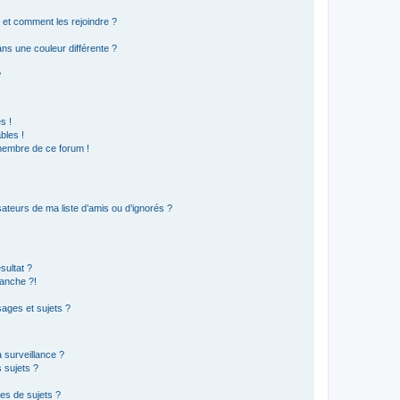
s et comment les rejoindre ?
s une couleur différente ?
?
s !
bles !
 membre de ce forum !
ateurs de ma liste d’amis ou d’ignorés ?
sultat ?
anche ?!
ages et sujets ?
a surveillance ?
 sujets ?
es de sujets ?