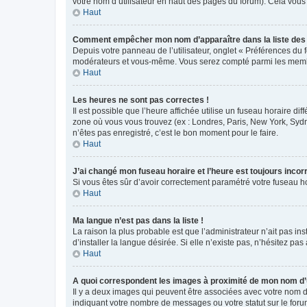
votre nom d’utilisateur en haut des pages du forum). Cela vous
Haut
Comment empêcher mon nom d’apparaître dans la liste de
Depuis votre panneau de l’utilisateur, onglet « Préférences du 
modérateurs et vous-même. Vous serez compté parmi les membr
Haut
Les heures ne sont pas correctes !
Il est possible que l’heure affichée utilise un fuseau horaire d
zone où vous vous trouvez (ex : Londres, Paris, New York, Syd
n’êtes pas enregistré, c’est le bon moment pour le faire.
Haut
J’ai changé mon fuseau horaire et l’heure est toujours incorr
Si vous êtes sûr d’avoir correctement paramétré votre fuseau hor
Haut
Ma langue n’est pas dans la liste !
La raison la plus probable est que l’administrateur n’ait pas 
d’installer la langue désirée. Si elle n’existe pas, n’hésitez pa
Haut
A quoi correspondent les images à proximité de mon nom d’u
Il y a deux images qui peuvent être associées avec votre nom d’
indiquant votre nombre de messages ou votre statut sur le fo