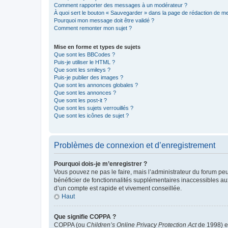
Comment rapporter des messages à un modérateur ?
À quoi sert le bouton « Sauvegarder » dans la page de rédaction de 
Pourquoi mon message doit être validé ?
Comment remonter mon sujet ?
Mise en forme et types de sujets
Que sont les BBCodes ?
Puis-je utiliser le HTML ?
Que sont les smileys ?
Puis-je publier des images ?
Que sont les annonces globales ?
Que sont les annonces ?
Que sont les post-it ?
Que sont les sujets verrouillés ?
Que sont les icônes de sujet ?
Problèmes de connexion et d’enregistrement
Pourquoi dois-je m’enregistrer ?
Vous pouvez ne pas le faire, mais l’administrateur du forum peu
bénéficier de fonctionnalités supplémentaires inaccessibles au
d’un compte est rapide et vivement conseillée.
Haut
Que signifie COPPA ?
COPPA (ou
Children’s Online Privacy Protection Act
de 1998) es